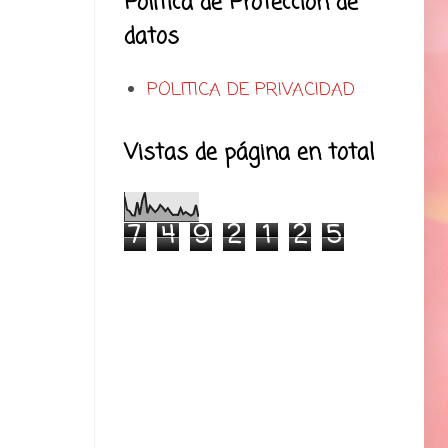
Politica de Proteccion de
datos
POLITICA DE PRIVACIDAD
Vistas de página en total
7
4
9
2
1
2
5